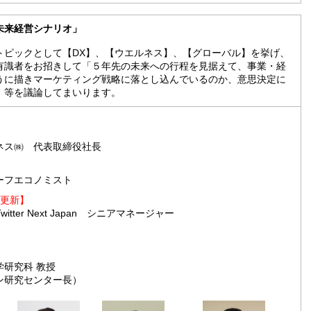
未来経営シナリオ」
トピックとして【DX】、【ウエルネス】、【グローバル】を挙げ、
有識者をお招きして「５年先の未来への行程を見据えて、事業・経
うに描きマーケティング戦略に落とし込んでいるのか、意思決定に
」等を議論してまいります。
ス㈱ 代表取締役社長
フエコノミスト
9更新】
 Twitter Next Japan シニアマネージャー
学研究科 教授
ン研究センター長）