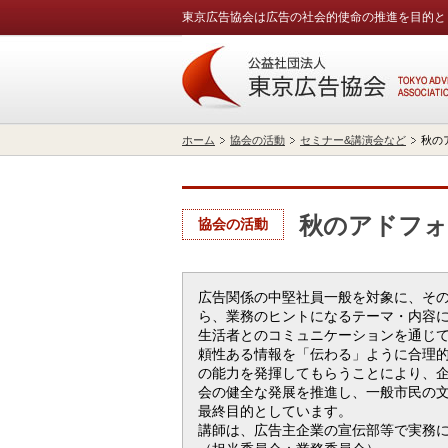
東京広告協会は広告の社会的使命の推進を目的と
ホーム
協会の活動
セミナー&講演会など
秋の
秋のアドフォ
協会の活動
広告関係の中堅社員一般を対象に、そ
ら、業務のヒントになるテーマ・内容
生活者とのコミュニケーションを通じ
頼性ある情報を「伝わる」ように合理
の能力を発揮してもらうことにより、
会の健全な発展を推進し、一般市民の
最終目的としています。
講師は、広告主企業の宣伝部等で実務