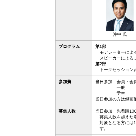
沖中 氏
プログラム
第1部
モデレーターによる
スピーカーによるプ
第2部
トークセッション及
参加費
当日参加 会員・会員
一般 8,
学生 2,
当日参加の方は録画
募集人数
当日参加 先着順1
募集人数を越えた
対象となる方には1
す。