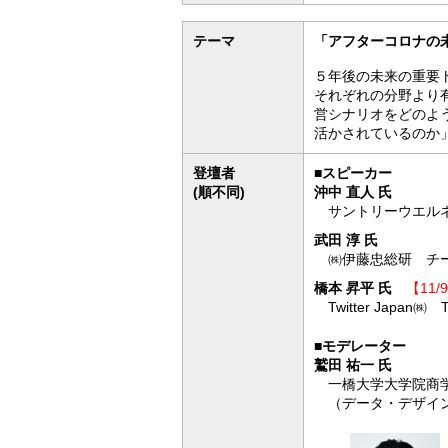
テーマ
「アフターコロナの
５年後の未来の重要
それぞれの分野より
営シナリオをどのよ
活かされているのか
登壇者
■スピーカー
(順不同)
沖中 直人 氏
サントリーウエルネ
武田 淳 氏
㈱伊藤忠総研 チー
橋本 昇平 氏
【11/
Twitter Japan㈱
■モデレーター
鷲田 祐一 氏
一橋大学大学院商
（データ・デザイ