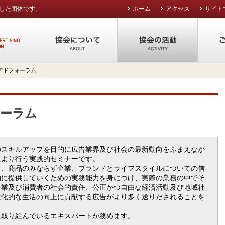
した団体です。
ホーム
アクセス
サイト
公益社団法人東京広告協会
協会について
協会の
アドフォーラム
ーラム
のスキルアップを目的に広告業界及び社会の最新動向をふまえなが
により行う実践的セミナーです。
て、商品のみならず企業、ブランドとライフスタイルについての信
的に提供していくための実務能力を身につけ、実際の業務の中でそ
企業及び消費者の社会的責任、公正かつ自由な経済活動及び地域社
文化的な生活の向上に貢献する広告がより多く送りだされることを
に取り組んでいるエキスパートが務めます。