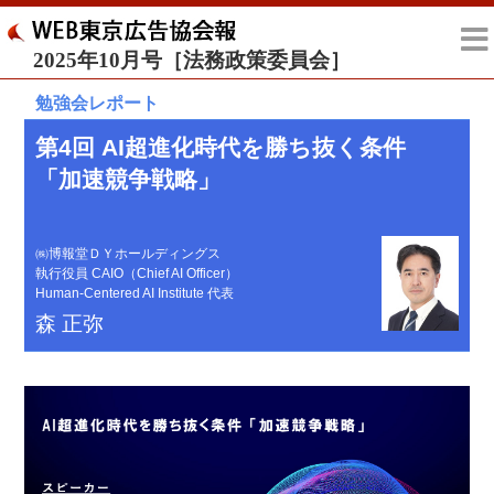
2025年10月号［法務政策委員会］
勉強会レポート
第4回 AI超進化時代を勝ち抜く条件
「加速競争戦略」
㈱博報堂ＤＹホールディングス
執行役員 CAIO（Chief AI Officer）
Human-Centered AI Institute 代表
森 正弥